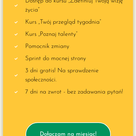
Dostęp do kursu „Zdefiniuj Twoją wizję
życia”​
Kurs „Twój przegląd tygodnia”
Kurs „Poznaj talenty”
Pomocnik zmiany
Sprint do mocnej strony
3 dni gratis! Na sprawdzenie
społeczności.
7 dni na zwrot - bez zadawania pytań!
Dołączam na miesiąc!