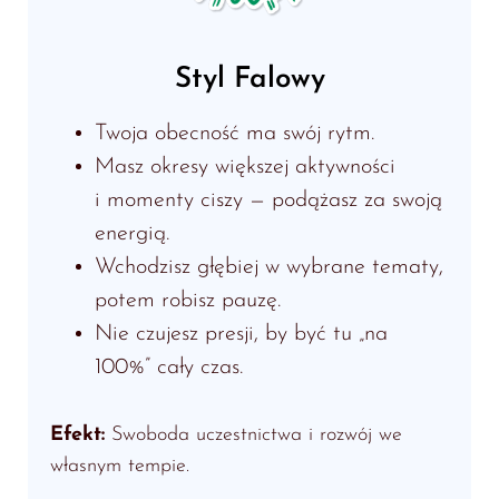
Styl Falowy
Twoja obecność ma swój rytm.
Masz okresy większej aktywności
i momenty ciszy — podążasz za swoją
energią.
Wchodzisz głębiej w wybrane tematy,
potem robisz pauzę.
Nie czujesz presji, by być tu „na
100%” cały czas.
Efekt:
Swoboda uczestnictwa i rozwój we
własnym tempie.